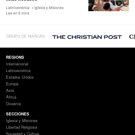
Latinoamérica
Iglesia y Misiones
Lee en 6 mins
GRUPO DE MARCAS
REGIONS
Internacional
Latinoamérica
Estados Unidos
Europa
Asia
África
Oceanía
SECCIONES
Iglesia y Misiones
Libertad Religiosa
Sociedad y Cultura