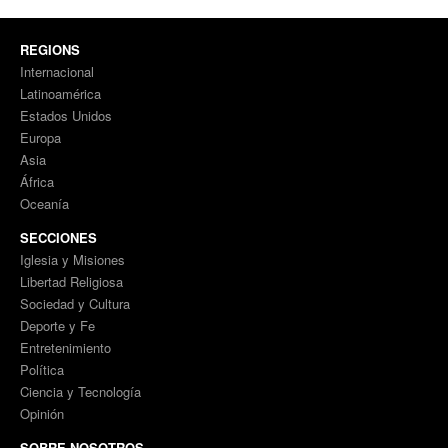
REGIONS
Internacional
Latinoamérica
Estados Unidos
Europa
Asia
África
Oceanía
SECCIONES
Iglesia y Misiones
Libertad Religiosa
Sociedad y Cultura
Deporte y Fe
Entretenimiento
Política
Ciencia y Tecnología
Opinión
SOBRE NOSOTROS