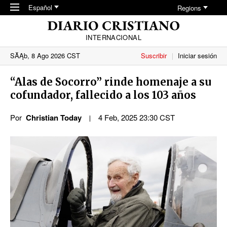
Skip to main content
Español
Regions
INTERNACIONAL
SĂĄb, 8 Ago 2026 CST
Suscribir
Iniciar sesión
“Alas de Socorro” rinde homenaje a su
cofundador, fallecido a los 103 años
Por
Christian Today
4 Feb, 2025 23:30 CST