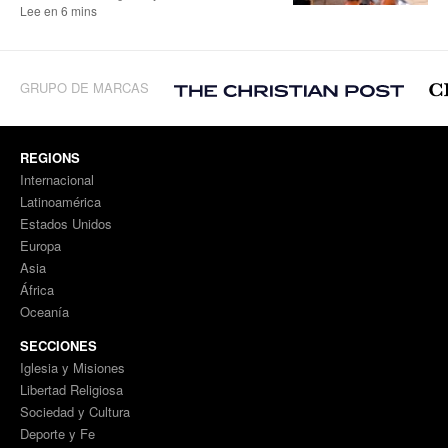
Lee en 6 mins
GRUPO DE MARCAS
REGIONS
Internacional
Latinoamérica
Estados Unidos
Europa
Asia
África
Oceanía
SECCIONES
Iglesia y Misiones
Libertad Religiosa
Sociedad y Cultura
Deporte y Fe