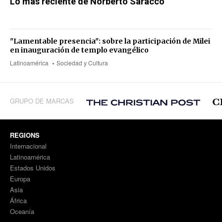
Lo más reciente de Norberto Saracco
"Lamentable presencia": sobre la participación de Milei
en inauguración de templo evangélico
Latinoamérica
Sociedad y Cultura
GRUPO DE MARCAS
REGIONS
Internacional
Latinoamérica
Estados Unidos
Europa
Asia
África
Oceanía