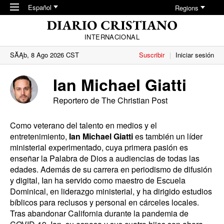
Skip to main content
Español
Regions
INTERNACIONAL
SĂĄb, 8 Ago 2026 CST
Suscribir
Iniciar sesión
Ian Michael Giatti
Reportero de The Christian Post
Como veterano del talento en medios y el
entretenimiento,
Ian Michael Giatti
es también un líder
ministerial experimentado, cuya primera pasión es
enseñar la Palabra de Dios a audiencias de todas las
edades. Además de su carrera en periodismo de difusión
y digital, Ian ha servido como maestro de Escuela
Dominical, en liderazgo ministerial, y ha dirigido estudios
bíblicos para reclusos y personal en cárceles locales.
Tras abandonar California durante la pandemia de