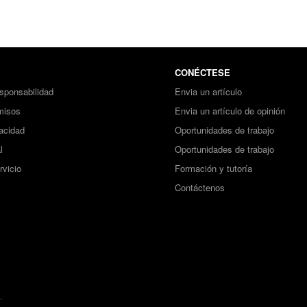
CONÉCTESE
sponsabilidad
Envia un artículo
misos
Envia un artículo de opinión
vacidad
Oportunidades de trabajo
l
Oportunidades de trabajo
rvicio
Formación y tutoría
Contáctenos
.