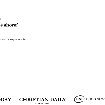
a
os ahora?
e forma exponencial.