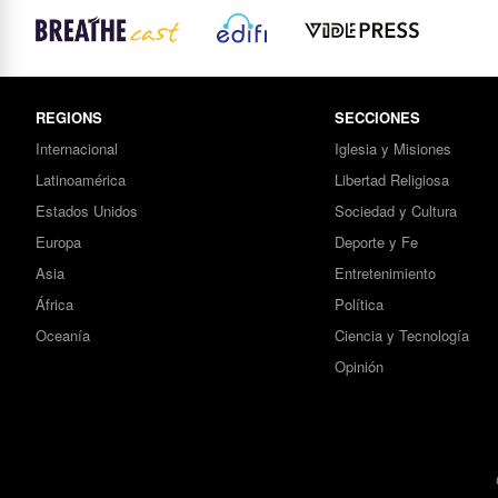
REGIONS
SECCIONES
Internacional
Iglesia y Misiones
Latinoamérica
Libertad Religiosa
Estados Unidos
Sociedad y Cultura
Europa
Deporte y Fe
Asia
Entretenimiento
África
Política
Oceanía
Ciencia y Tecnología
Opinión