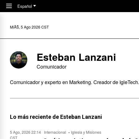
Skip to main content
Español
MiĂŠ, 5 Ago 2026 CST
Esteban Lanzani
Comunicador
Comunicador y experto en Marketing. Creador de IgleTech. 
Lo más reciente de Esteban Lanzani
5 Ago, 2026 22:14
Internacional
Iglesia y Misiones
CST