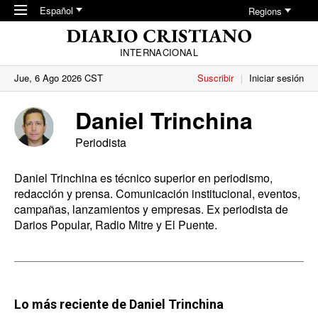
Skip to main content
Español
Regions
INTERNACIONAL
Jue, 6 Ago 2026 CST
Suscribir
Iniciar sesión
Daniel Trinchina
Periodista
Daniel Trinchina es técnico superior en periodismo,
redacción y prensa. Comunicación institucional, eventos,
campañas, lanzamientos y empresas. Ex periodista de
Darios Popular, Radio Mitre y El Puente.
Lo más reciente de Daniel Trinchina