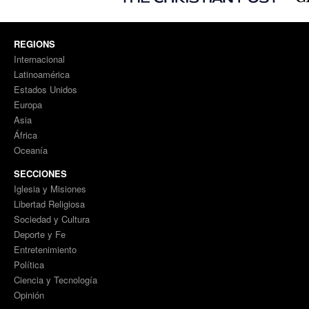
REGIONS
Internacional
Latinoamérica
Estados Unidos
Europa
Asia
África
Oceanía
SECCIONES
Iglesia y Misiones
Libertad Religiosa
Sociedad y Cultura
Deporte y Fe
Entretenimiento
Política
Ciencia y Tecnología
Opinión