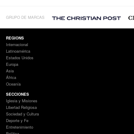
GRUPO DE MARCAS
REGIONS
Internacional
Latinoamérica
Estados Unidos
Europa
Asia
África
Oceanía
SECCIONES
Iglesia y Misiones
Libertad Religiosa
Sociedad y Cultura
Deporte y Fe
Entretenimiento
Política