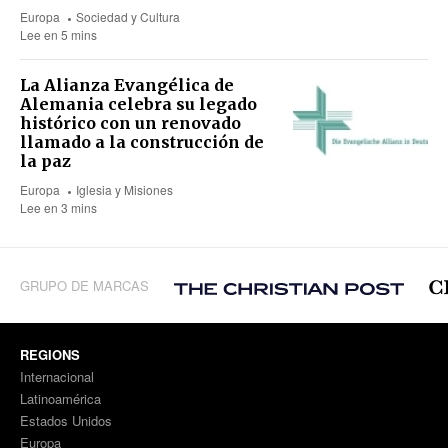
Europa
Sociedad y Cultura
Lee en 5 mins
La Alianza Evangélica de
Alemania celebra su legado
histórico con un renovado
llamado a la construcción de
la paz
Europa
Iglesia y Misiones
Lee en 3 mins
GRUPO DE MARCAS
REGIONS
Internacional
Latinoamérica
Estados Unidos
Europa