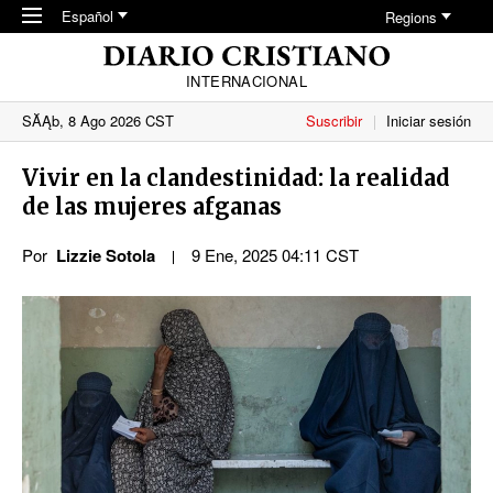
Skip to main content
Español
Regions
INTERNACIONAL
SĂĄb, 8 Ago 2026 CST
Suscribir
Iniciar sesión
Vivir en la clandestinidad: la realidad
de las mujeres afganas
Por
Lizzie Sotola
9 Ene, 2025 04:11 CST