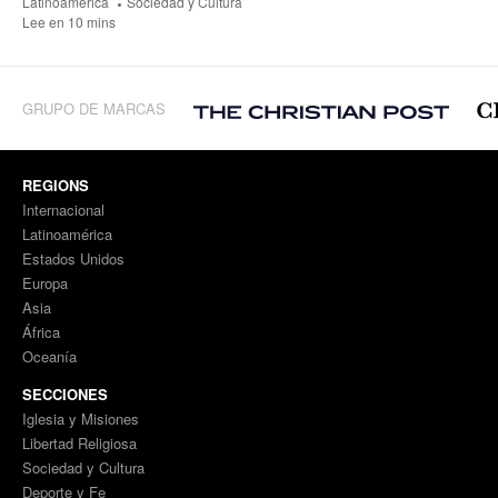
Latinoamérica
Sociedad y Cultura
Lee en 10 mins
GRUPO DE MARCAS
REGIONS
Internacional
Latinoamérica
Estados Unidos
Europa
Asia
África
Oceanía
SECCIONES
Iglesia y Misiones
Libertad Religiosa
Sociedad y Cultura
Deporte y Fe