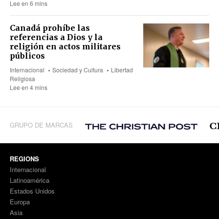
Lee en 6 mins
Canadá prohíbe las
referencias a Dios y la
religión en actos militares
públicos
Internacional
Sociedad y Cultura
Libertad
Religiosa
Lee en 4 mins
GRUPO DE MARCAS
REGIONS
Internacional
Latinoamérica
Estados Unidos
Europa
Asia