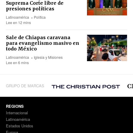
Suprema Corte libre de
presiones políticas
Latinoamérica
Política
Lee en 12 mins
Sale de Chiapas caravana
para evangelismo masivo en
todo México
Latinoamérica
Iglesia y Misiones
Lee en 6 mins
GRUPO DE MARCAS
REGIONS
Internacional
Latinoamérica
Estados Unidos
Europa