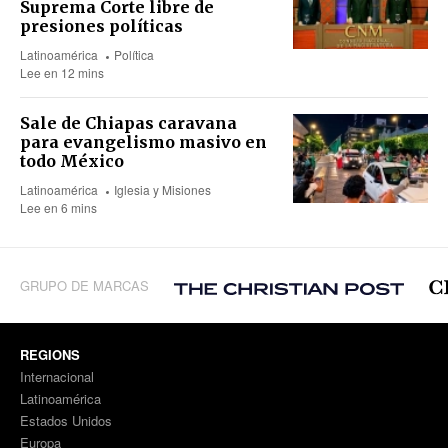
Suprema Corte libre de
presiones políticas
Latinoamérica
Política
Lee en 12 mins
Sale de Chiapas caravana
para evangelismo masivo en
todo México
Latinoamérica
Iglesia y Misiones
Lee en 6 mins
GRUPO DE MARCAS
REGIONS
Internacional
Latinoamérica
Estados Unidos
Europa