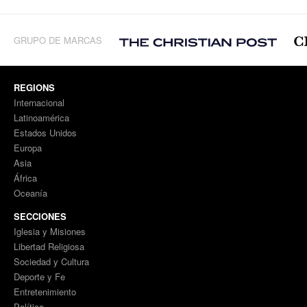
GRUPO DE MARCAS
REGIONS
Internacional
Latinoamérica
Estados Unidos
Europa
Asia
África
Oceanía
SECCIONES
Iglesia y Misiones
Libertad Religiosa
Sociedad y Cultura
Deporte y Fe
Entretenimiento
Política