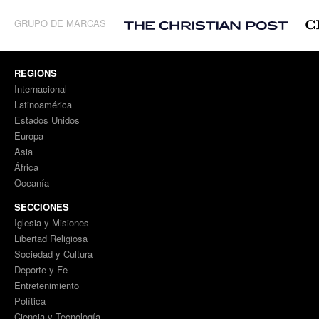
GRUPO DE MARCAS
REGIONS
Internacional
Latinoamérica
Estados Unidos
Europa
Asia
África
Oceanía
SECCIONES
Iglesia y Misiones
Libertad Religiosa
Sociedad y Cultura
Deporte y Fe
Entretenimiento
Política
Ciencia y Tecnología