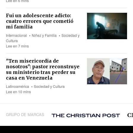
Lee en 6 mins
Fui un adolescente adicto:
cuatro errores que cometió
mi familia
Internacional
Niñez y Familia
Sociedad y
Cultura
Lee en 7 mins
"Ten misericordia de
nosotros": pastor reconstruye
su ministerio tras perder su
casa en Venezuela
Latinoamérica
Sociedad y Cultura
Lee en 10 mins
GRUPO DE MARCAS