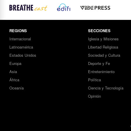
REGIONS
SECCIONES
Internacional
Iglesia y Misiones
Latinoamérica
Libertad Religiosa
Estados Unidos
Sociedad y Cultura
Europa
Deporte y Fe
Asia
Entretenimiento
África
Política
Oceanía
Ciencia y Tecnología
Opinión