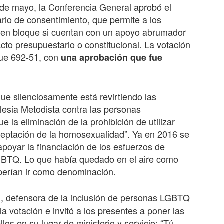
 de mayo, la Conferencia General aprobó el
rio de consentimiento, que permite a los
s en bloque si cuentan con un apoyo abrumador
acto presupuestario o constitucional. La votación
fue 692-51, con
una aprobación que fue
ue silenciosamente está revirtiendo las
glesia Metodista contra las personas
la eliminación de la prohibición de utilizar
ceptación de la homosexualidad”. Ya en 2016 se
apoyar la financiación de los esfuerzos de
LGBTQ. Lo que había quedado en el aire como
berían ir como denominación.
, defensora de la inclusión de personas LGBTQ
d
la votación e invitó a los presentes a poner las
os en su lugar de ministerio y servicio: “Tú