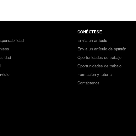
CONÉCTESE
sponsabilidad
Envia un artículo
misos
Envia un artículo de opinión
vacidad
Oportunidades de trabajo
l
Oportunidades de trabajo
rvicio
Formación y tutoría
Contáctenos
.