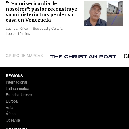
"Ten misericordia de
nosotros": pastor reconstruye
su ministerio tras perder su
casa en Venezuela
Latinoamérica
Sociedad y Cultura
Lee en 10 mins
GRUPO DE MARCAS
REGIONS
Internacional
Latinoamérica
Estados Unidos
Europa
Asia
África
Oceanía