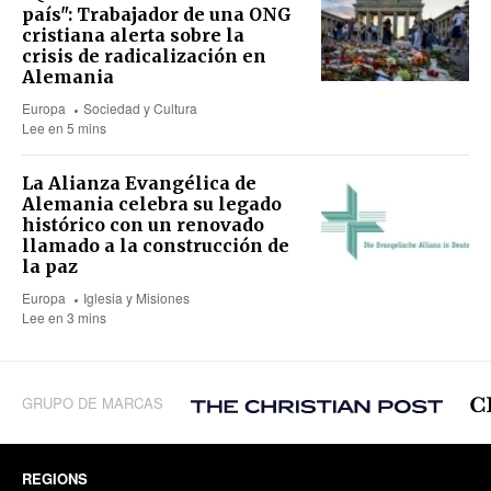
país": Trabajador de una ONG
cristiana alerta sobre la
crisis de radicalización en
Alemania
Europa
Sociedad y Cultura
Lee en 5 mins
La Alianza Evangélica de
Alemania celebra su legado
histórico con un renovado
llamado a la construcción de
la paz
Europa
Iglesia y Misiones
Lee en 3 mins
GRUPO DE MARCAS
REGIONS