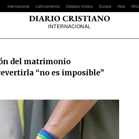
Internacional
Latinoamérica
Estados Unidos
Europa
Asia
Áfri
INTERNACIONAL
ción del matrimonio
evertirla “no es imposible”