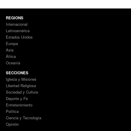
REGIONS
Internacional
Latinoamérica
Estados Unidos
Europa
Asia
África
Oceanía
SECCIONES
Iglesia y Misiones
Libertad Religiosa
Sociedad y Cultura
Deporte y Fe
Entretenimiento
Política
Ciencia y Tecnología
Opinión