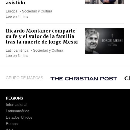
asistido
Europa
Sociedad y Cultura
Lee en 4 mins
Ricardo Montaner comparte
su fe y el valor de la familia
tras la muerte de Jorge Messi
Latinoamérica
Sociedad y Cultura
Lee en 3 mins
GRUPO DE MARCAS
REGIONS
Internacional
Latinoamérica
Estados Unidos
Europa
Asia