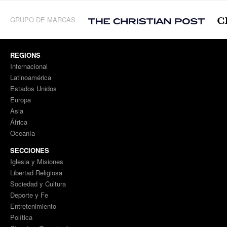
GRUPO DE MARCAS
REGIONS
Internacional
Latinoamérica
Estados Unidos
Europa
Asia
África
Oceanía
SECCIONES
Iglesia y Misiones
Libertad Religiosa
Sociedad y Cultura
Deporte y Fe
Entretenimiento
Política