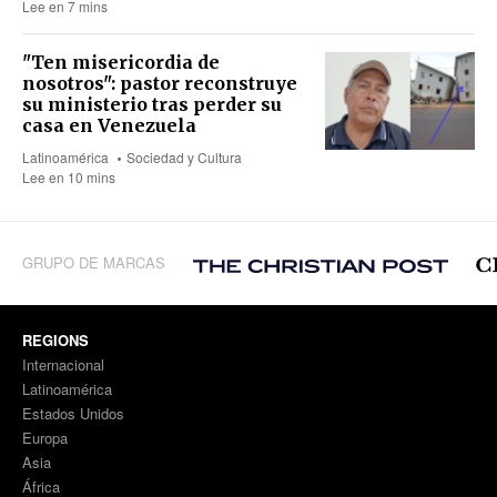
Lee en 7 mins
"Ten misericordia de
nosotros": pastor reconstruye
su ministerio tras perder su
casa en Venezuela
Latinoamérica
Sociedad y Cultura
Lee en 10 mins
GRUPO DE MARCAS
REGIONS
Internacional
Latinoamérica
Estados Unidos
Europa
Asia
África