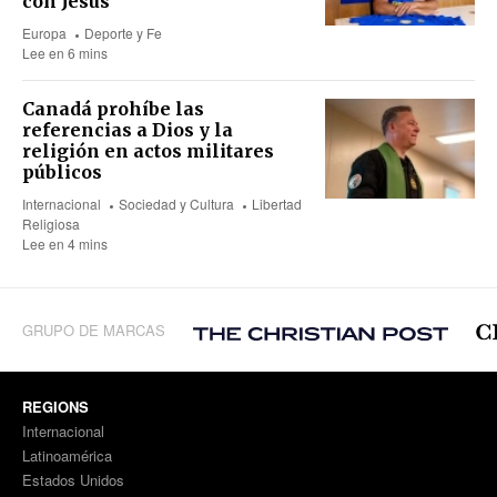
con Jesús
Europa
Deporte y Fe
Lee en 6 mins
Canadá prohíbe las
referencias a Dios y la
religión en actos militares
públicos
Internacional
Sociedad y Cultura
Libertad
Religiosa
Lee en 4 mins
GRUPO DE MARCAS
REGIONS
Internacional
Latinoamérica
Estados Unidos