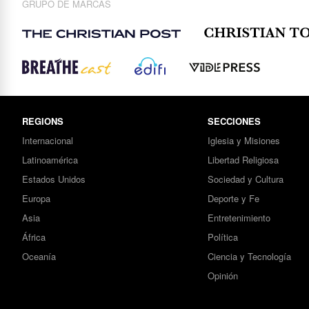
GRUPO DE MARCAS
REGIONS
SECCIONES
Internacional
Iglesia y Misiones
Latinoamérica
Libertad Religiosa
Estados Unidos
Sociedad y Cultura
Europa
Deporte y Fe
Asia
Entretenimiento
África
Política
Oceanía
Ciencia y Tecnología
Opinión