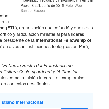
Fraternidad Teológica Latinoamericana en San
Pablo, Brasil. Junio
de 201
5
.
Foto: Web
Samuel Escobar
cobar
en la
, organización que cofundó y que sirvió
na (FTL)
tico y articulación ministerial para líderes
e presidente de la
International Fellowship of
r en diversas instituciones teológicas en Perú,
s
“El Nuevo Rostro del Protestantismo
y
 la Cultura Contemporánea”
“A Time for
les como la misión integral, el compromiso
ca en contextos desafiantes.
istiano Internacional