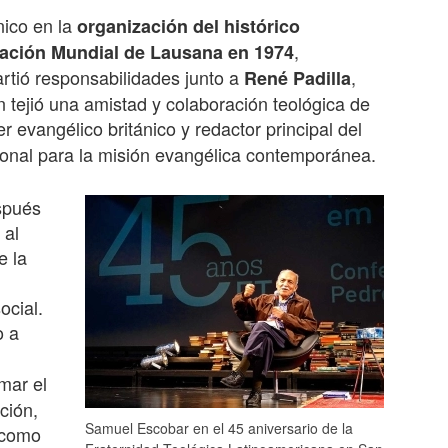
nico en la
organización del histórico
,
zación Mundial de Lausana en 1974
rtió responsabilidades junto a
,
René Padilla
 tejió una amistad y colaboración teológica de
r evangélico británico y redactor principal del
onal para la misión evangélica contemporánea.
spués
 al
e la
ocial.
o a
mar el
ción,
Samuel Escobar en el 45 aniversario de la
 como