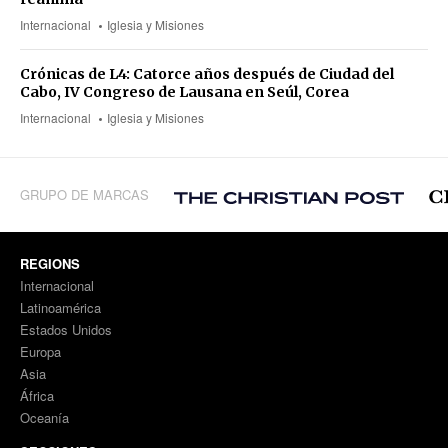
Internacional
Iglesia y Misiones
Crónicas de L4: Catorce años después de Ciudad del
Cabo, IV Congreso de Lausana en Seúl, Corea
Internacional
Iglesia y Misiones
GRUPO DE MARCAS
REGIONS
Internacional
Latinoamérica
Estados Unidos
Europa
Asia
África
Oceanía