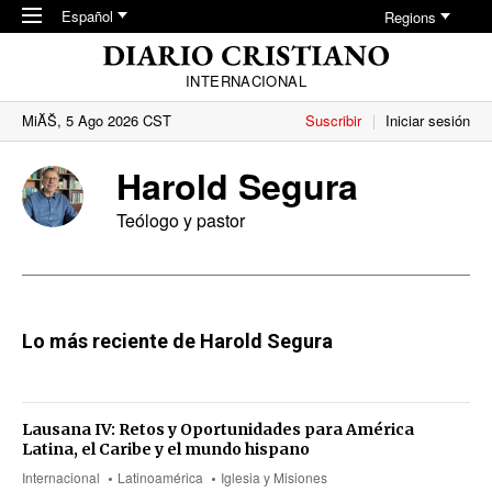
Skip to main content
Español
Regions
INTERNACIONAL
MiĂŠ, 5 Ago 2026 CST
Suscribir
Iniciar sesión
Harold Segura
Teólogo y pastor
Lo más reciente de Harold Segura
Lausana IV: Retos y Oportunidades para América
Latina, el Caribe y el mundo hispano
Internacional
Latinoamérica
Iglesia y Misiones